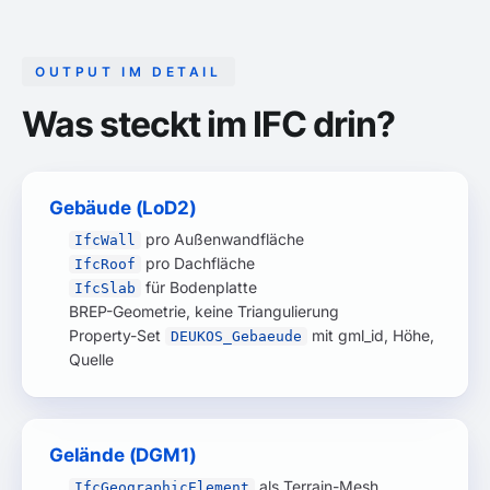
OUTPUT IM DETAIL
Was steckt im IFC drin?
Gebäude (LoD2)
pro Außenwandfläche
IfcWall
pro Dachfläche
IfcRoof
für Bodenplatte
IfcSlab
BREP-Geometrie, keine Triangulierung
Property-Set
mit gml_id, Höhe,
DEUKOS_Gebaeude
Quelle
Gelände (DGM1)
als Terrain-Mesh
IfcGeographicElement