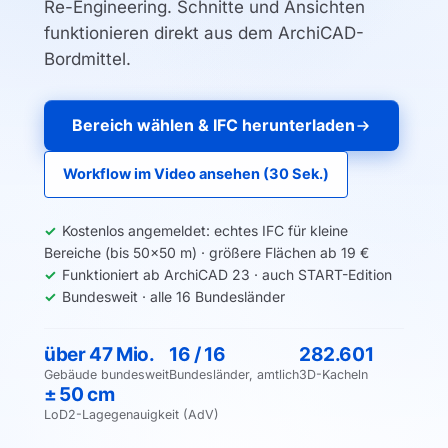
Re-Engineering. Schnitte und Ansichten
funktionieren direkt aus dem ArchiCAD-
Bordmittel.
Bereich wählen & IFC herunterladen
Workflow im Video ansehen (30 Sek.)
Kostenlos angemeldet: echtes IFC für kleine
Bereiche (bis 50×50 m) · größere Flächen ab 19 €
Funktioniert ab ArchiCAD 23 · auch START-Edition
Bundesweit ·
alle 16 Bundesländer
über 47 Mio.
16 / 16
282.601
Gebäude bundesweit
Bundesländer, amtlich
3D-Kacheln
± 50 cm
LoD2-Lagegenauigkeit (AdV)