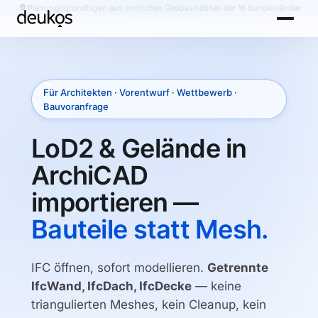
Planungsgrundlagen aus amtlichen Geobasisdaten der 16 Bundesländer
Für Architekten · Vorentwurf · Wettbewerb ·
Bauvoranfrage
LoD2 & Gelände in
ArchiCAD
importieren —
Bauteile statt Mesh.
IFC öffnen, sofort modellieren.
Getrennte
IfcWand, IfcDach, IfcDecke
— keine
triangulierten Meshes, kein Cleanup, kein