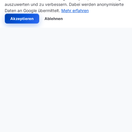
auszuwerten und zu verbessern. Dabei werden anonymisierte
Daten an Google übermittelt.
Mehr erfahren
Akzeptieren
Ablehnen
Hochpräzise 3D-Geodaten für Bauen und Planen in ganz
Deutschland.
Fragen?
info@deukos.de
PLATTFORM
WISSEN
RECHTLICHES
KARTE ÖFFNEN
BLOG
IMPRESSUM
FÜR HANDWERKER
FAQ
DATENSCHUTZ
FÜR ARCHICAD
GLOSSAR
AGB & DISCLAIMER
FÜR REVIT
BEISPIEL-
WIDERRUFSBELEHRUNG
CITYGML IN RHINO
STÄDTE
VERTRAG WIDERRUFEN
CITYGML IN
VERTRAG KÜNDIGEN
COOKIE-
BLENDER
EINSTELLUNGEN
FÜR ALLPLAN
CITYGML
KONVERTIEREN
SOLAR-EIGNUNG
PRÜFEN