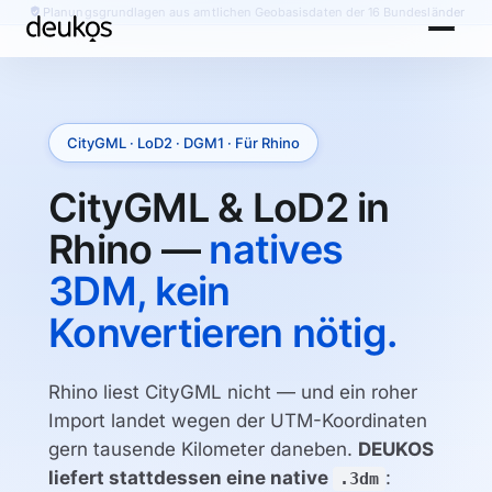
Planungsgrundlagen aus amtlichen Geobasisdaten der 16 Bundesländer
CityGML · LoD2 · DGM1 · Für Rhino
CityGML & LoD2 in
Rhino —
natives
3DM, kein
Konvertieren nötig.
Rhino liest CityGML nicht — und ein roher
Import landet wegen der UTM-Koordinaten
gern tausende Kilometer daneben.
DEUKOS
liefert stattdessen eine native
:
.3dm