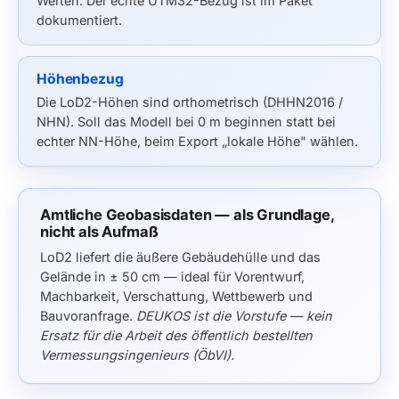
Werten. Der echte UTM32-Bezug ist im Paket
dokumentiert.
Höhenbezug
Die LoD2-Höhen sind orthometrisch (DHHN2016 /
NHN). Soll das Modell bei 0 m beginnen statt bei
echter NN-Höhe, beim Export „lokale Höhe" wählen.
Amtliche Geobasisdaten — als Grundlage,
nicht als Aufmaß
LoD2 liefert die äußere Gebäudehülle und das
Gelände in ± 50 cm — ideal für Vorentwurf,
Machbarkeit, Verschattung, Wettbewerb und
Bauvoranfrage.
DEUKOS ist die Vorstufe — kein
Ersatz für die Arbeit des öffentlich bestellten
Vermessungsingenieurs (ÖbVI).