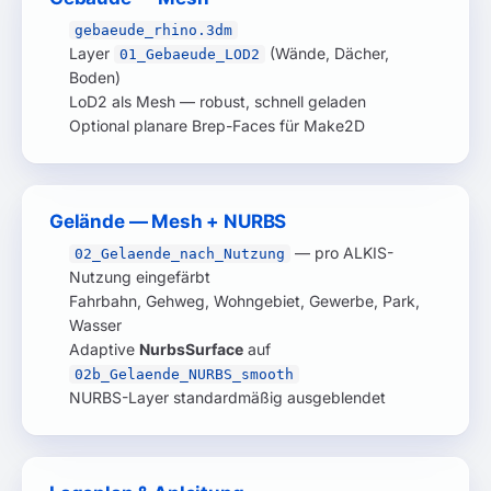
gebaeude_rhino.3dm
Layer
(Wände, Dächer,
01_Gebaeude_LOD2
Boden)
LoD2 als Mesh — robust, schnell geladen
Optional planare Brep-Faces für Make2D
Gelände — Mesh + NURBS
— pro ALKIS-
02_Gelaende_nach_Nutzung
Nutzung eingefärbt
Fahrbahn, Gehweg, Wohngebiet, Gewerbe, Park,
Wasser
Adaptive
NurbsSurface
auf
02b_Gelaende_NURBS_smooth
NURBS-Layer standardmäßig ausgeblendet