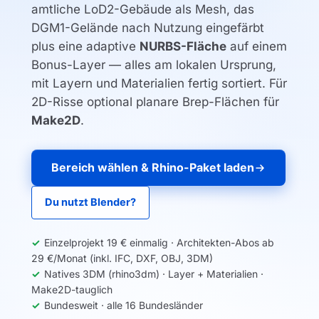
amtliche LoD2-Gebäude als Mesh, das
DGM1-Gelände nach Nutzung eingefärbt
plus eine adaptive
NURBS-Fläche
auf einem
Bonus-Layer — alles am lokalen Ursprung,
mit Layern und Materialien fertig sortiert. Für
2D-Risse optional planare Brep-Flächen für
Make2D
.
Bereich wählen & Rhino-Paket laden
Du nutzt Blender?
Einzelprojekt 19 € einmalig · Architekten-Abos ab
29 €/Monat (inkl. IFC, DXF, OBJ, 3DM)
Natives 3DM (rhino3dm) · Layer + Materialien ·
Make2D-tauglich
Bundesweit ·
alle 16 Bundesländer