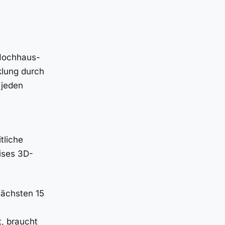
Hochhaus-
klung durch
 jeden
tliche
ises 3D-
nächsten 15
, braucht