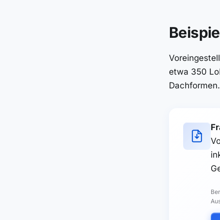
Beispie
Voreingestel
etwa 350 Lo
Dachformen.
Fr
Vo
in
Ge
Ber
Aus