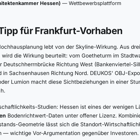
hitektenkammer Hessen)
— Wettbewerbsplattform
Tipp für Frankfurt-Vorhaben
Hochhausplanung lebt von der Skyline-Wirkung. Aus drei
n
wird die Wirkung beurteilt: vom Goetheturm im Stadtw
r Deutschherrnbrücke Richtung West (Bankenviertel-Sil
 in Sachsenhausen Richtung Nord. DEUKOS' OBJ-Expor
der Lumion macht diese Sichtbeziehungen in einer Stu
ch.
tschaftlichkeits-Studien: Hessen ist eines der wenigen L
en
Bodenrichtwert-Daten unter offener Lizenz. Kombinie
ands-Geometrie lässt sich die Standort-Wirtschaftlichk
en — wichtige Vor-Argumentation gegenüber Investoren.