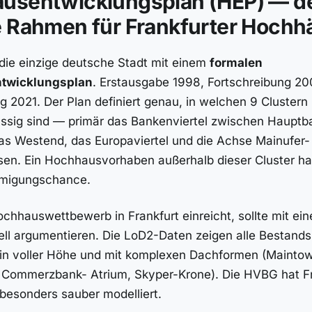
usentwicklungsplan (HEP) — d
e Rahmen für Frankfurter Hochh
t die einzige deutsche Stadt mit einem
formalen
twicklungsplan
. Erstausgabe 1998, Fortschreibung 20
ng 2021. Der Plan definiert genau, in welchen 9 Cluster
ssig sind — primär das Bankenviertel zwischen Hauptb
das Westend, das Europaviertel und die Achse Mainufer-
n. Ein Hochhausvorhaben außerhalb dieser Cluster hat
migungschance.
chhauswettbewerb in Frankfurt einreicht, sollte mit 
ll argumentieren. Die LoD2-Daten zeigen alle Bestands
in voller Höhe und mit komplexen Dachformen (Maintow
 Commerzbank- Atrium, Skyper-Krone). Die HVBG hat Fr
esonders sauber modelliert.