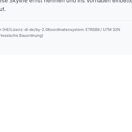
iese Skyline ernst nehmen und ins Vorhaben einbette
t.
n (HE)
Lizenz: dl-de/by-2.0
Koordinatensystem: ETRS89 / UTM 32N
Hessische Bauordnung)