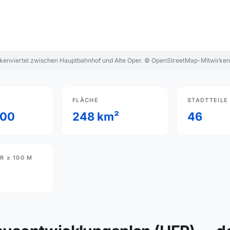
nkenviertel zwischen Hauptbahnhof und Alte Oper. © OpenStreetMap-Mitwirke
FLÄCHE
STADTTEILE
000
248 km²
46
 ≥ 100 M