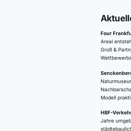
Aktuell
Four Frankfu
Areal entste
Groß & Partne
Wettbewerbsb
Senckenberg
Naturmuseums
Nachbarscha
Modell prakt
HBF-Verkeh
Jahre umgeb
städtebaulic