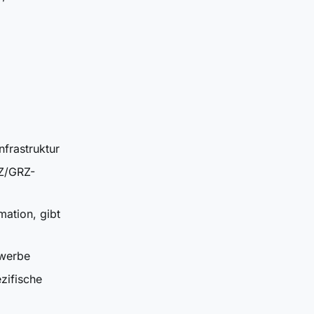
frastruktur
FZ/GRZ-
ation, gibt
werbe
zifische