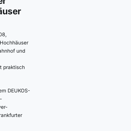
er
äuser
08,
n Hochhäuser
ahnhof und
 praktisch
einem DEUKOS-
-
er-
ankfurter