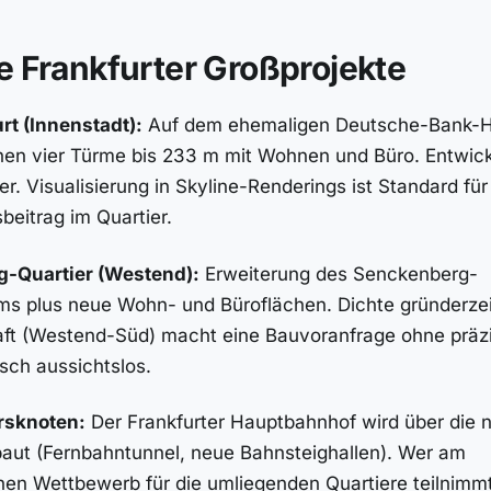
e Frankfurter Großprojekte
rt (Innenstadt):
Auf dem ehemaligen Deutsche-Bank-
hen vier Türme bis 233 m mit Wohnen und Büro. Entwic
r. Visualisierung in Skyline-Renderings ist Standard für
eitrag im Quartier.
-Quartier (Westend):
Erweiterung des Senckenberg-
 plus neue Wohn- und Büroflächen. Dichte gründerzei
ft (Westend-Süd) macht eine Bauvoranfrage ohne präz
isch aussichtslos.
rsknoten:
Der Frankfurter Hauptbahnhof wird über die 
aut (Fernbahntunnel, neue Bahnsteighallen). Wer am
hen Wettbewerb für die umliegenden Quartiere teilnimmt