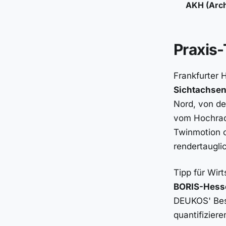
AKH (Arc
Praxis-
Frankfurter 
Sichtachse
Nord, von de
vom Hochrad
Twinmotion o
rendertaugli
Tipp für Wir
BORIS-Hess
DEUKOS' Best
quantifizier