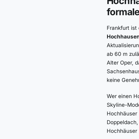
Hochha
formal
Frankfurt is
Hochhausen
Aktualisieru
ab 60 m zulä
Alter Oper, 
Sachsenhause
keine Geneh
Wer einen Ho
Skyline-Mode
Hochhäuser 
Doppeldach,
Hochhäuser b