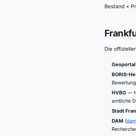
Bestand + Pr
Frankf
Die offiziel
Geoportal
BORIS-He
Bewertung
HVBG
— H
amtliche D
Stadt Fra
DAM
(
dam
Recherche