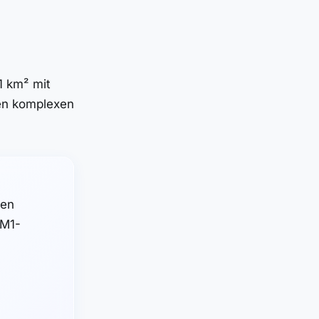
1 km² mit
en komplexen
den
GM1-