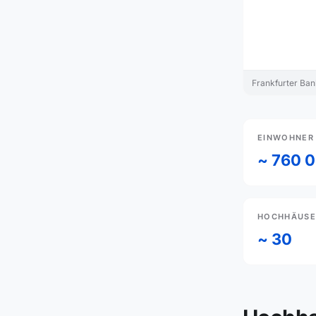
Frankfurter Ba
EINWOHNER
~ 760 
HOCHHÄUSER
~ 30