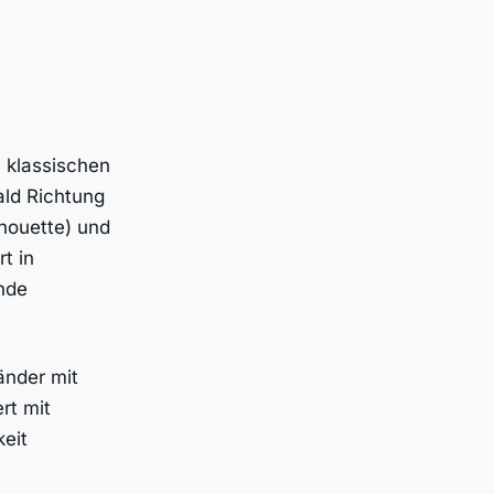
 klassischen
ald Richtung
houette) und
t in
nde
änder mit
rt mit
eit