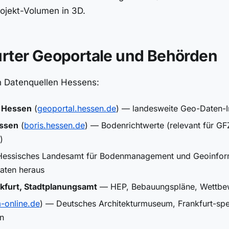
ojekt-Volumen in 3D.
urter Geoportale und Behörden
len Datenquellen Hessens:
 Hessen
(
geoportal.hessen.de
) — landesweite Geo-Daten-In
ssen
(
boris.hessen.de
) — Bodenrichtwerte (relevant für G
)
essisches Landesamt für Bodenmanagement und Geoinform
aten heraus
nkfurt, Stadtplanungsamt
— HEP, Bebauungspläne, Wettbe
-online.de
) — Deutsches Architekturmuseum, Frankfurt-spe
n