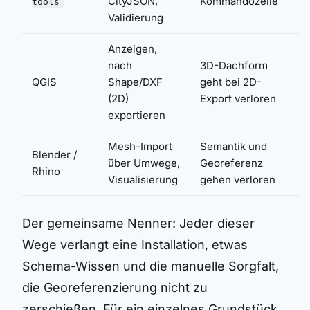
CityJSON,
Kommandozeile
tools
Validierung
Anzeigen,
nach
3D-Dachform
QGIS
Shape/DXF
geht bei 2D-
(2D)
Export verloren
exportieren
Mesh-Import
Semantik und
Blender /
über Umwege,
Georeferenz
Rhino
Visualisierung
gehen verloren
Der gemeinsame Nenner: Jeder dieser
Wege verlangt eine Installation, etwas
Schema-Wissen und die manuelle Sorgfalt,
die Georeferenzierung nicht zu
zerschießen. Für ein einzelnes Grundstück