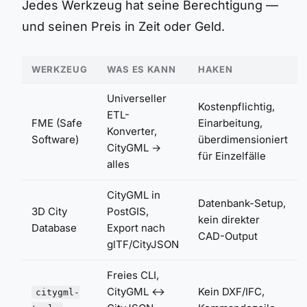
Jedes Werkzeug hat seine Berechtigung —
und seinen Preis in Zeit oder Geld.
WERKZEUG
WAS ES KANN
HAKEN
Universeller
Kostenpflichtig,
ETL-
FME (Safe
Einarbeitung,
Konverter,
Software)
überdimensioniert
CityGML →
für Einzelfälle
alles
CityGML in
Datenbank-Setup,
3D City
PostGIS,
kein direkter
Database
Export nach
CAD-Output
glTF/CityJSON
Freies CLI,
CityGML ↔
Kein DXF/IFC,
citygml-